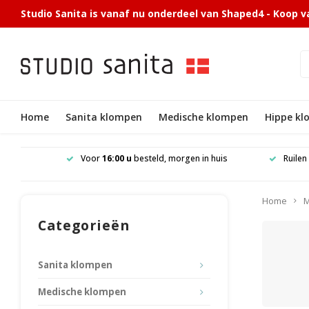
Studio Sanita is vanaf nu onderdeel van Shaped4 - Koop v
Home
Sanita klompen
Medische klompen
Hippe k
 in NL en
Voor
16:00 u
besteld, morgen in huis
Ruilen
Home
M
Categorieën
Sanita klompen
Medische klompen