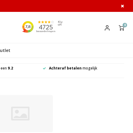
0
utlet
t een
9.2
Achteraf betalen
mogelijk
Klom