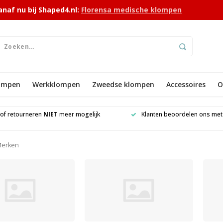
anaf nu bij Shaped4.nl:
Florensa medische klompen
lompen
Werkklompen
Zweedse klompen
Accessoires
O
 of retourneren
NIET
meer mogelijk
Klanten beoordelen ons me
erken