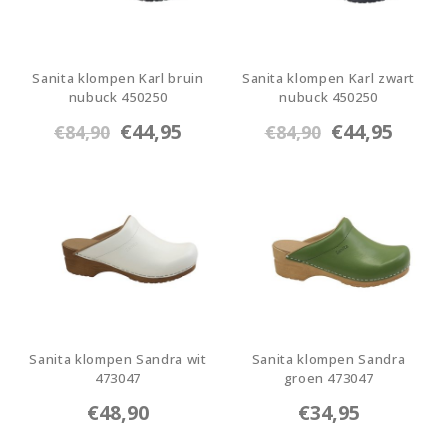
Sanita klompen Karl bruin
Sanita klompen Karl zwart
nubuck 450250
nubuck 450250
450250-78
450250-2
€44,95
€44,95
€84,90
€84,90
Sanita klompen Sandra wit
Sanita klompen Sandra
473047
groen 473047
473047-1
473047-25
€48,90
€34,95