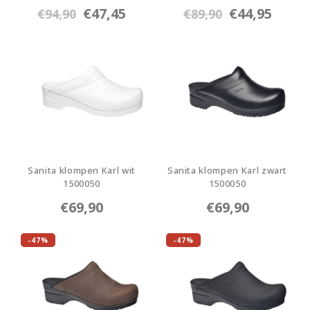
8180
1501020-1
€47,45
€44,95
€94,90
€89,90
Sanita klompen Karl wit
Sanita klompen Karl zwart
1500050
1500050
1500050-1
1500050-2
€69,90
€69,90
-47%
-47%