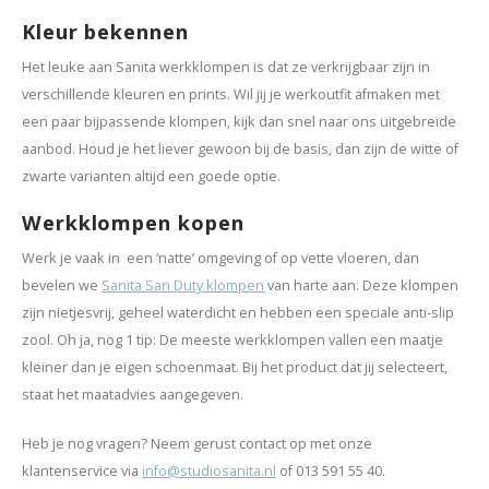
Kleur bekennen
Het leuke aan Sanita werkklompen is dat ze verkrijgbaar zijn in
verschillende kleuren en prints. Wil jij je werkoutfit afmaken met
een paar bijpassende klompen, kijk dan snel naar ons uitgebreide
aanbod. Houd je het liever gewoon bij de basis, dan zijn de witte of
zwarte varianten altijd een goede optie.
Werkklompen kopen
Werk je vaak in een ‘natte’ omgeving of op vette vloeren, dan
bevelen we
Sanita San Duty klompen
van harte aan. Deze klompen
zijn nietjesvrij, geheel waterdicht en hebben een speciale anti-slip
zool. Oh ja, nog 1 tip: De meeste werkklompen vallen een maatje
kleiner dan je eigen schoenmaat. Bij het product dat jij selecteert,
staat het maatadvies aangegeven.
Heb je nog vragen? Neem gerust contact op met onze
klantenservice via
info@studiosanita.nl
of 013 591 55 40.