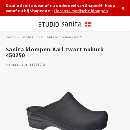
Studio Sanita is vanaf nu onderdeel van Shaped4 - Koop
vanaf nu bij Shaped4.nl:
Florensa medische klompen
Home
Sanita klompen Karl zwart nubuck 450250
Hoofdmenu / medische klompen
Hoofdmenu / sanita klompen
Hoofdmenu / hippe klompen
Hoofdmenu / werkklompen
Hoofdmenu / accessoires
Medische klompen
Sanita klompen
Hippe klompen
Werkklompen
Accessoires
Sanita klompen Karl zwart nubuck
450250
Dames
Instapklompen
Instapklompen
Compleet overzicht
Zorgsokken
ARTIKELCODE
450250-2
Heren
Klompschoenen
Klomp sandalen
Veiligheidsklompen
Schoenonderhoud
Klomp sandalen
Klomplaarzen
Chauffeurs klompen
Inlegzolen
San Flex 314
Keuken klompen
Tuinklompen