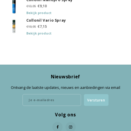
€9,10
€13,95
Bekijk product
Collonil Vario Spray
€7,15
€10,95
Bekijk product
Nieuwsbrief
Ontvang de laatste updates, nieuws en aanbiedingen via email
Versturen
Volg ons