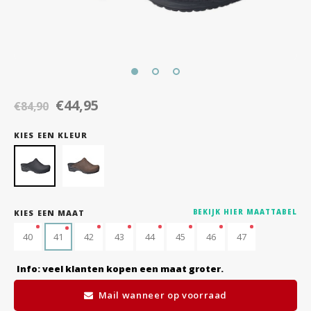
€44,95
€84,90
KIES EEN KLEUR
KIES EEN MAAT
BEKIJK HIER MAATTABEL
40
41
42
43
44
45
46
47
Info: veel klanten kopen een maat groter.
Mail wanneer op voorraad