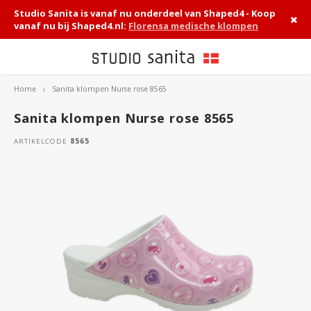
Studio Sanita is vanaf nu onderdeel van Shaped4 - Koop
vanaf nu bij Shaped4.nl:
Florensa medische klompen
Home
Sanita klompen Nurse rose 8565
Hoofdmenu / medische klompen
Hoofdmenu / sanita klompen
Hoofdmenu / hippe klompen
Hoofdmenu / werkklompen
Hoofdmenu / accessoires
Medische klompen
Sanita klompen
Hippe klompen
Werkklompen
Accessoires
Sanita klompen Nurse rose 8565
ARTIKELCODE
8565
Dames
Instapklompen
Instapklompen
Compleet overzicht
Zorgsokken
Heren
Klompschoenen
Klomp sandalen
Veiligheidsklompen
Schoenonderhoud
Klomp sandalen
Klomplaarzen
Chauffeurs klompen
Inlegzolen
San Flex 314
Keuken klompen
Tuinklompen