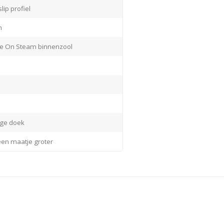
ip profiel
m
e On Steam binnenzool
ige doek
en maatje groter