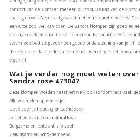
kleurige, buigzame, rubberen zool. Sanita klompen hebben de l
comfort van de klompen met een pu-zool. De kap van de klomp i
coating erover. Deze is afgewerkt met een naturel kleur bies. De n
een witte zool wel kan doen. De Sandra klompen zijn goed en een
vochtige doek en onze Collonil onderhoudsproducten. Het nature
steam’ voetbed zorgt voor een goede ondersteuning van je lijf. B
deze klompen kun je dus zeker de hele werkdag/nacht lopen, bu
eigen lijf.
Wat je verder nog moet weten over
Sandra rose 473047
Deze klompen worden naast het werk ook rondom huis vaak gedr
Alle voordelen op een rijtje:
Goed voor je houding en zacht lopen
Je ziet er leuk uit met natural look
Buigzame en lichte anti slip zool
Geluidsarm en Schokdempend