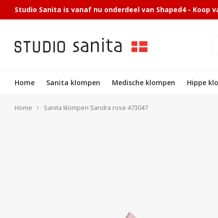
Studio Sanita is vanaf nu onderdeel van Shaped4 - Koop v
Home
Sanita klompen
Medische klompen
Hippe k
Home
Sanita klompen Sandra rose 473047