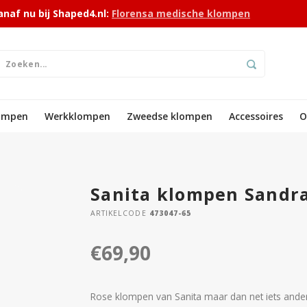
anaf nu bij Shaped4.nl:
Florensa medische klompen
lompen
Werkklompen
Zweedse klompen
Accessoires
O
Sanita klompen Sandra
ARTIKELCODE
473047-65
€69,90
Rose klompen van Sanita maar dan net iets ander