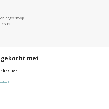
or leegverkoop
L en BE
 gekocht met
l Shoe Deo
roduct