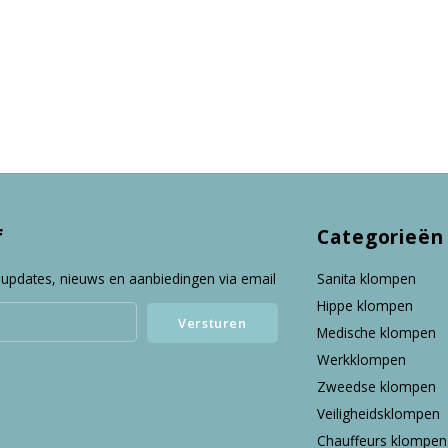
f
Categorieën
 updates, nieuws en aanbiedingen via email
Sanita klompen
Hippe klompen
Versturen
Medische klompen
Werkklompen
Zweedse klompen
Veiligheidsklompen
Chauffeurs klompen