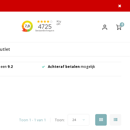
0
utlet
t een
9.2
Achteraf betalen
mogelijk
Klom
l
Toon 1 - 1 van 1
Toon:
24