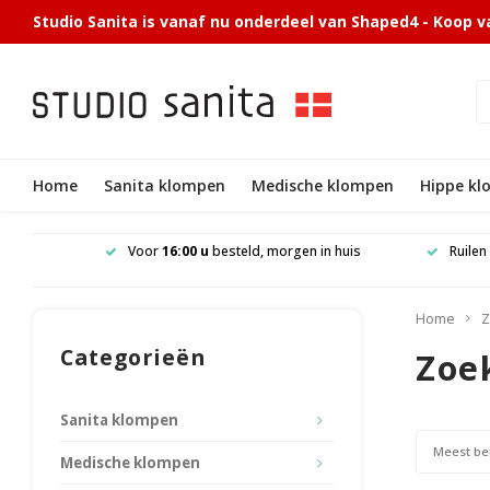
Studio Sanita is vanaf nu onderdeel van Shaped4 - Koop v
Home
Sanita klompen
Medische klompen
Hippe k
 in NL en
Voor
16:00 u
besteld, morgen in huis
Ruilen
Home
Z
Categorieën
Zoek
Sanita klompen
Meest be
Medische klompen