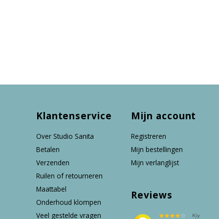
Klantenservice
Mijn account
Over Studio Sanita
Registreren
Betalen
Mijn bestellingen
Verzenden
Mijn verlanglijst
Ruilen of retourneren
Maattabel
Reviews
Onderhoud klompen
Veel gestelde vragen