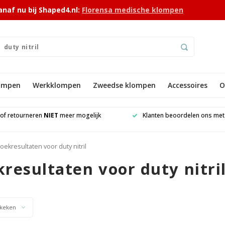
anaf nu bij Shaped4.nl:
Florensa medische klompen
lompen
Werkklompen
Zweedse klompen
Accessoires
O
 of retourneren
NIET
meer mogelijk
Klanten beoordelen ons me
oekresultaten voor duty nitril
resultaten voor duty nitri
keken