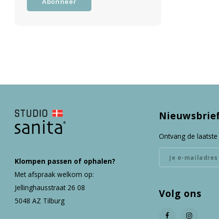
Abonneer
Nieuwsbrie
Ontvang de laatste
Klompen passen of ophalen?
Met afspraak welkom op:
Jellinghausstraat 26 08
Volg ons
5048 AZ Tilburg