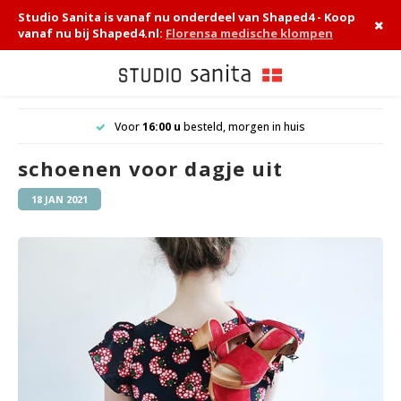
Studio Sanita is vanaf nu onderdeel van Shaped4 - Koop
vanaf nu bij Shaped4.nl:
Florensa medische klompen
Hoofdmenu / medische klompen
Hoofdmenu / sanita klompen
Hoofdmenu / hippe klompen
Hoofdmenu / werkklompen
Hoofdmenu / accessoires
 BE
Voor
16:00 u
besteld, morgen in huis
Medische klompen
Sanita klompen
Hippe klompen
Werkklompen
Accessoires
schoenen voor dagje uit
Dames
Instapklompen
Instapklompen
Compleet overzicht
Zorgsokken
18 JAN 2021
Heren
Klompschoenen
Klomp sandalen
Veiligheidsklompen
Schoenonderhoud
Klomp sandalen
Klomplaarzen
Chauffeurs klompen
Inlegzolen
San Flex 314
Keuken klompen
Tuinklompen